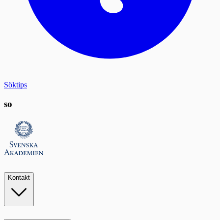
Söktips
so
Kontakt