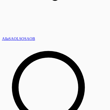
Alla
SAOL
SO
SAOB