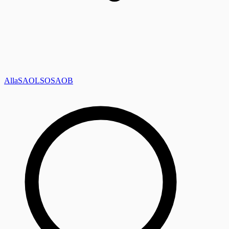
Alla
SAOL
SO
SAOB