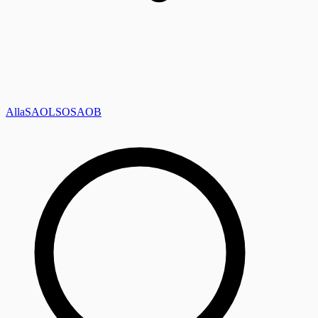
Alla
SAOL
SO
SAOB