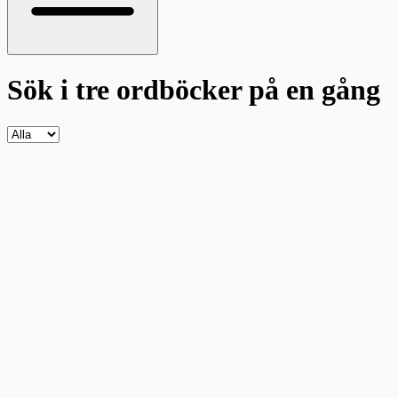
Sök i tre ordböcker
på en gång