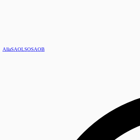
Alla
SAOL
SO
SAOB