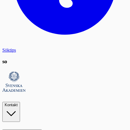
Söktips
so
Kontakt