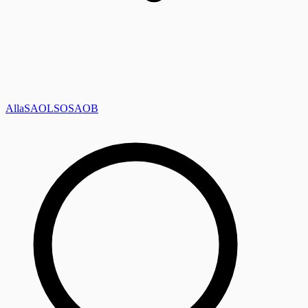
Alla
SAOL
SO
SAOB