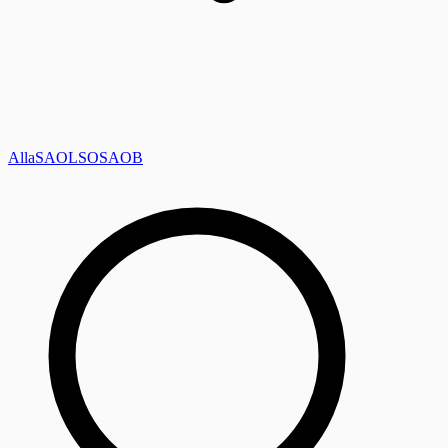
Alla
SAOL
SO
SAOB