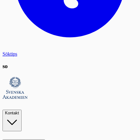
Söktips
so
Kontakt