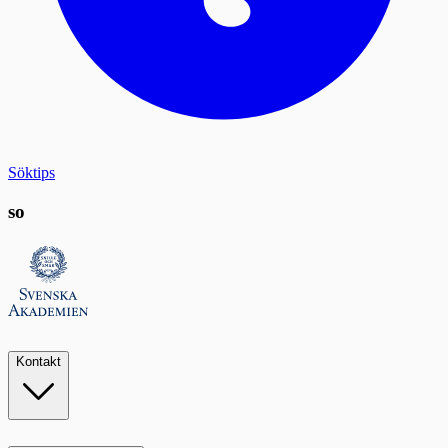
Söktips
so
Kontakt