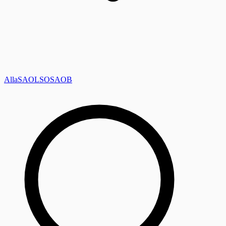
Alla
SAOL
SO
SAOB