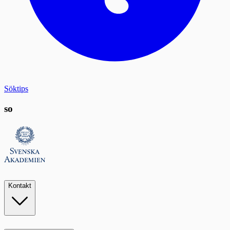
Söktips
so
Kontakt