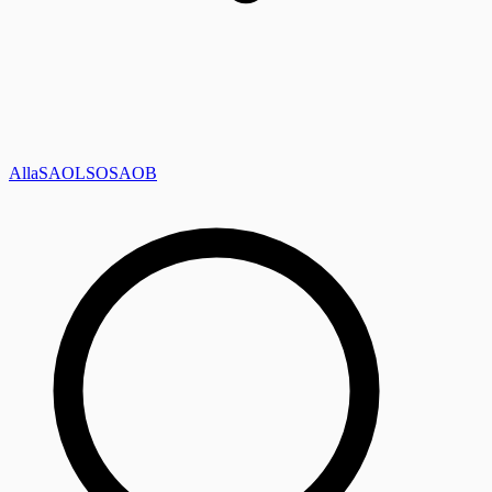
Alla
SAOL
SO
SAOB