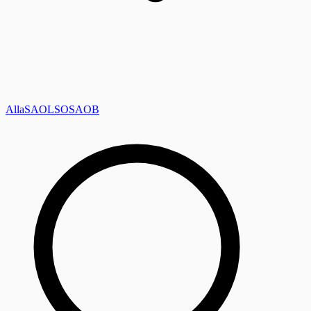
Alla
SAOL
SO
SAOB