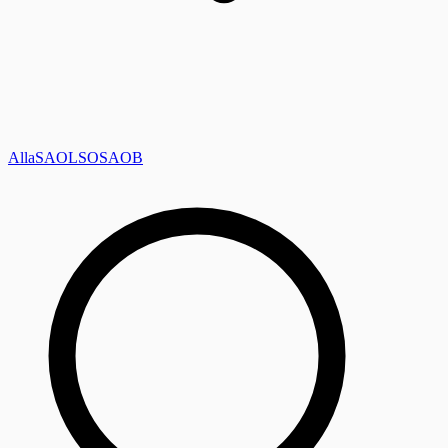
Alla
SAOL
SO
SAOB