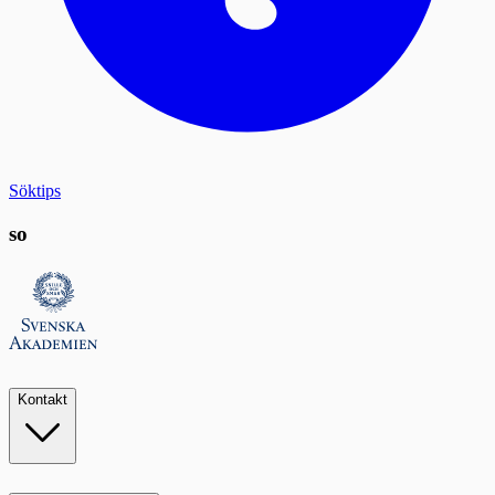
Söktips
so
Kontakt