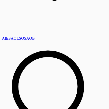
Alla
SAOL
SO
SAOB