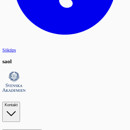
Söktips
saol
Kontakt