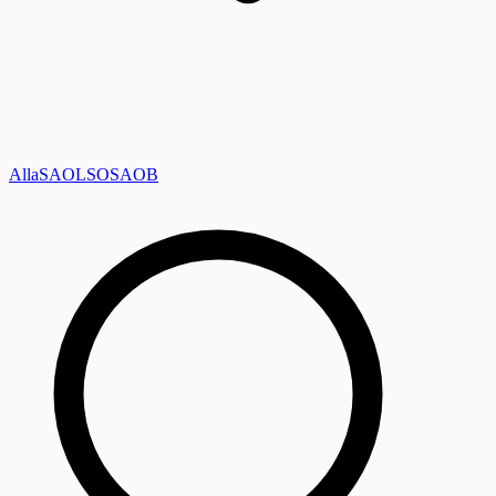
Alla
SAOL
SO
SAOB