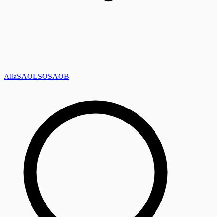
Alla
SAOL
SO
SAOB