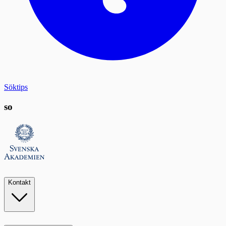
Söktips
so
Kontakt