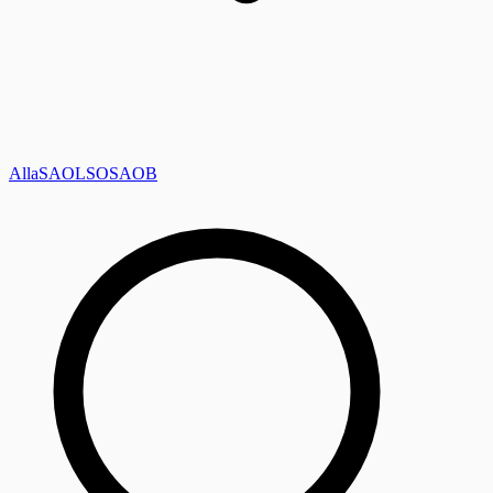
Alla
SAOL
SO
SAOB