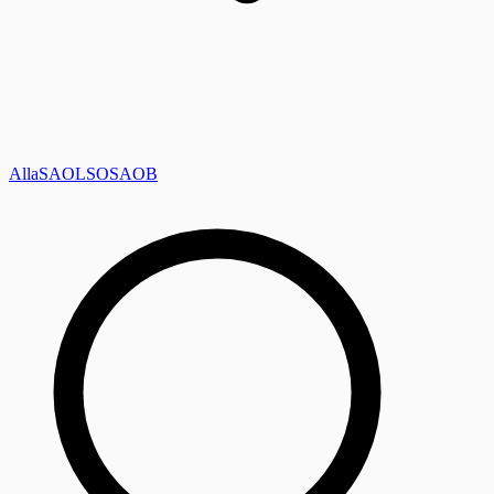
Alla
SAOL
SO
SAOB