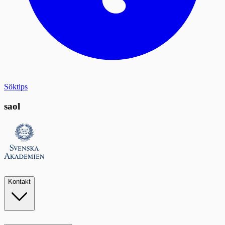
Söktips
saol
Kontakt