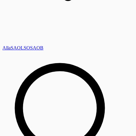
Alla
SAOL
SO
SAOB