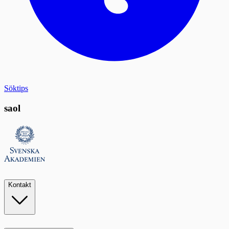
Söktips
saol
Kontakt