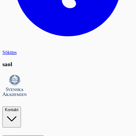
Söktips
saol
Kontakt