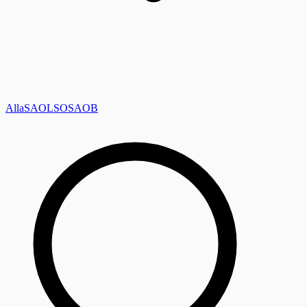
Alla
SAOL
SO
SAOB