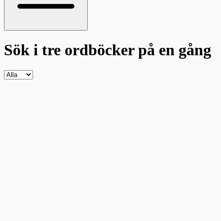
Sök i tre ordböcker
på en gång