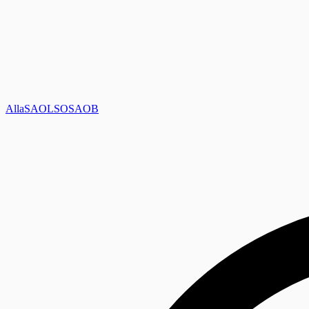
Alla
SAOL
SO
SAOB