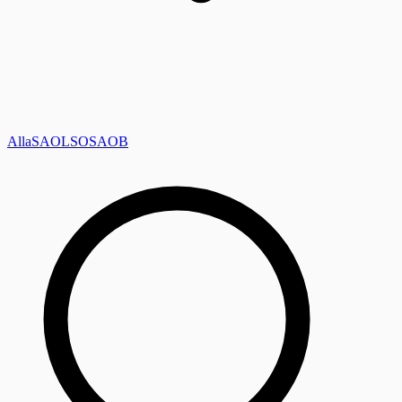
Alla
SAOL
SO
SAOB