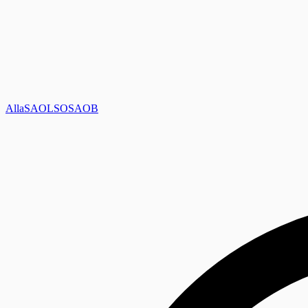
Alla
SAOL
SO
SAOB