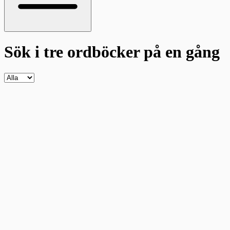
Sök i tre ordböcker
på en gång