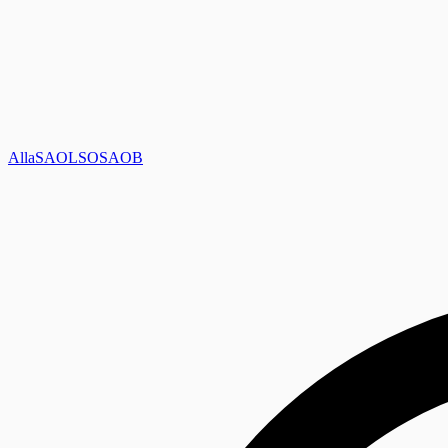
Alla
SAOL
SO
SAOB