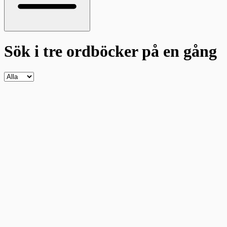
Sök i tre ordböcker
på en gång