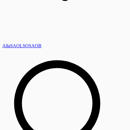
Alla
SAOL
SO
SAOB