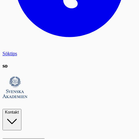
Söktips
so
Kontakt