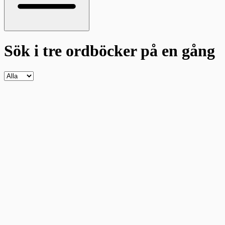
Sök i tre ordböcker
på en gång