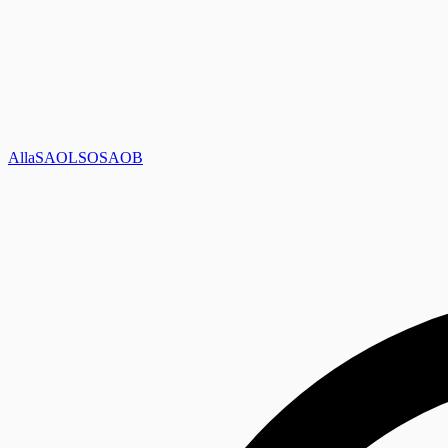
Alla
SAOL
SO
SAOB