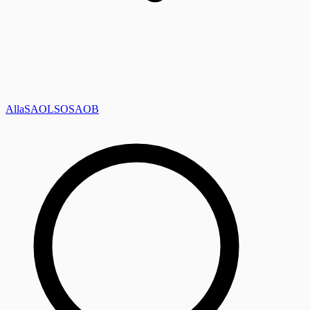
Alla
SAOL
SO
SAOB