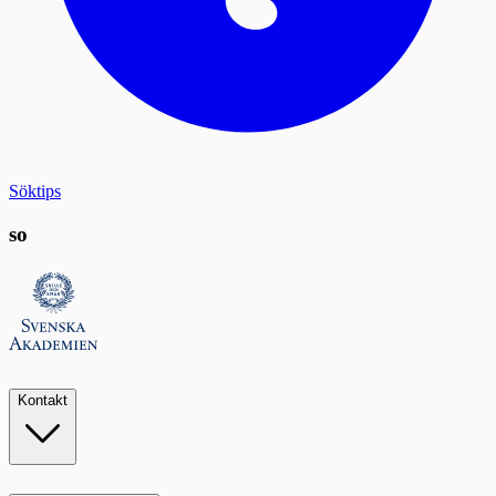
Söktips
so
Kontakt