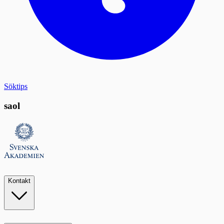
Söktips
saol
Kontakt