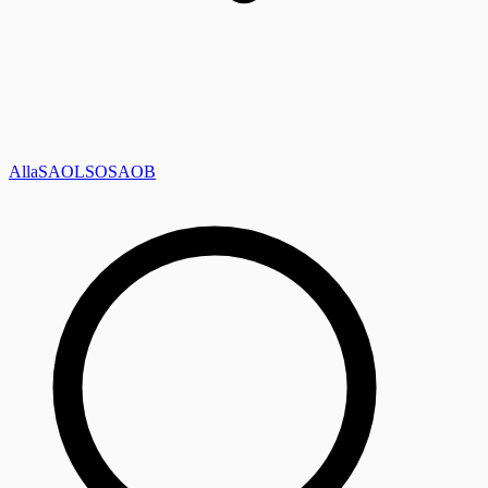
Alla
SAOL
SO
SAOB