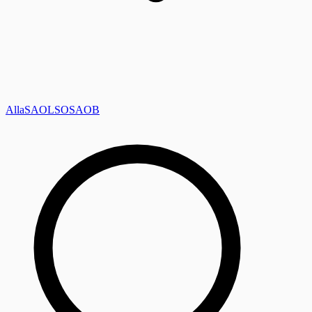
Alla
SAOL
SO
SAOB