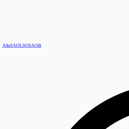
Alla
SAOL
SO
SAOB