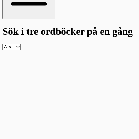
Sök i tre ordböcker
på en gång