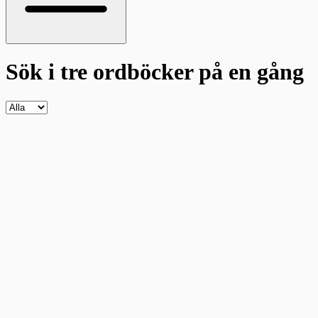
Sök i tre ordböcker
på en gång