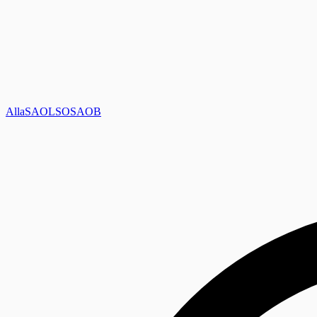
Alla
SAOL
SO
SAOB