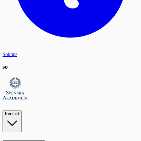
Söktips
so
Kontakt