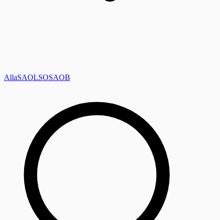
Alla
SAOL
SO
SAOB