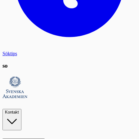
Söktips
so
Kontakt