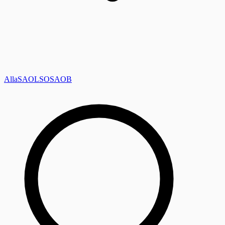
Alla
SAOL
SO
SAOB