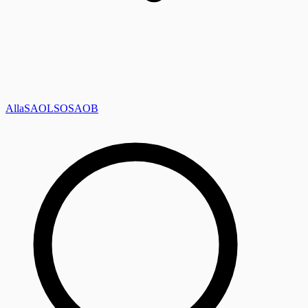
Alla
SAOL
SO
SAOB