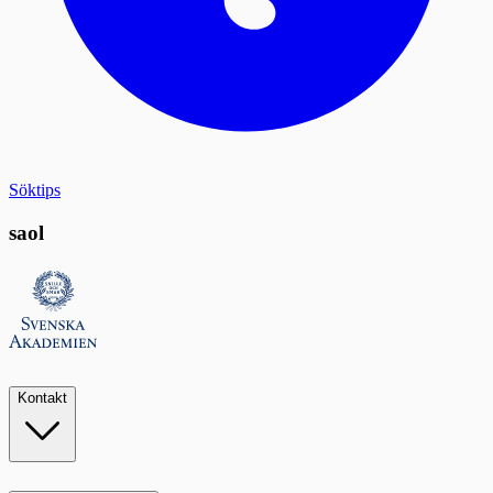
Söktips
saol
Kontakt