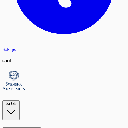
Söktips
saol
Kontakt