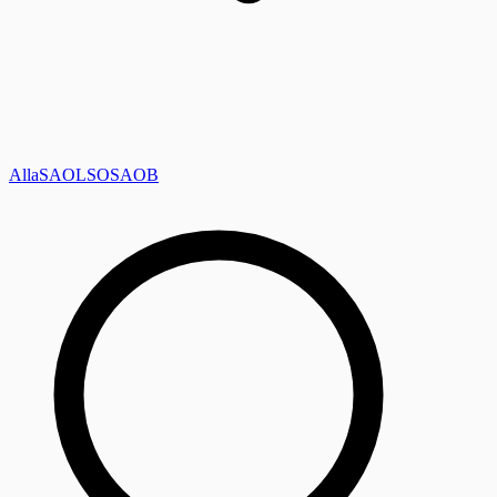
Alla
SAOL
SO
SAOB