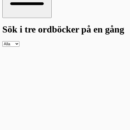
Sök i tre ordböcker
på en gång