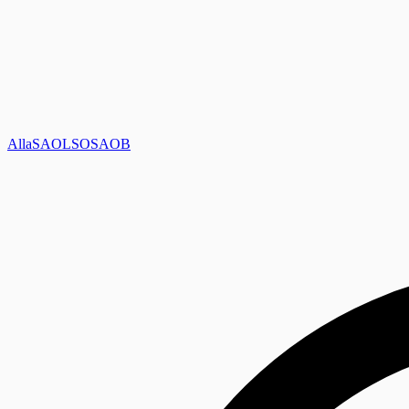
Alla
SAOL
SO
SAOB