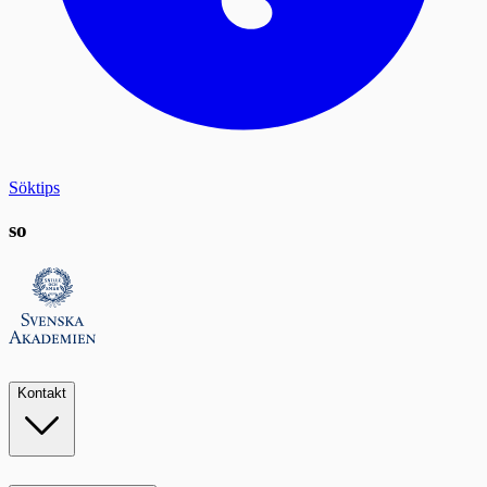
Söktips
so
Kontakt