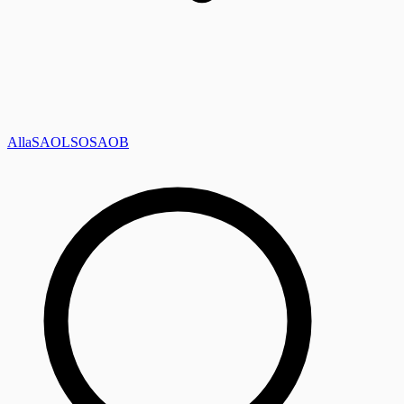
Alla
SAOL
SO
SAOB