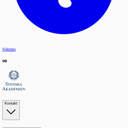
Söktips
so
Kontakt