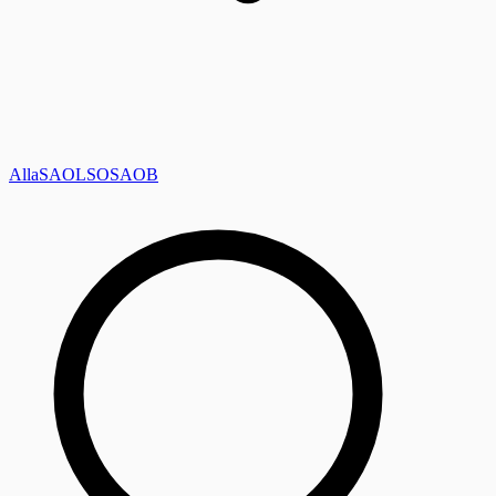
Alla
SAOL
SO
SAOB