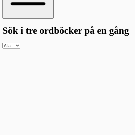
Sök i tre ordböcker
på en gång