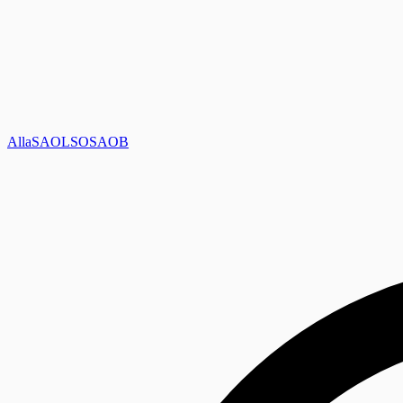
Alla
SAOL
SO
SAOB