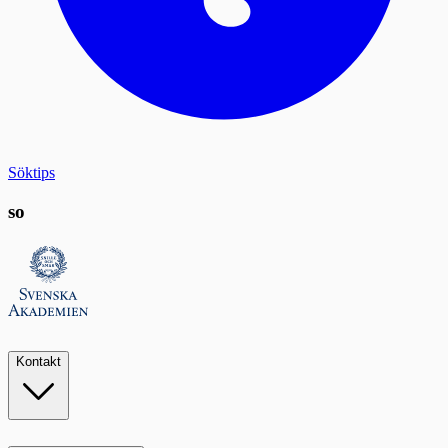
Söktips
so
Kontakt