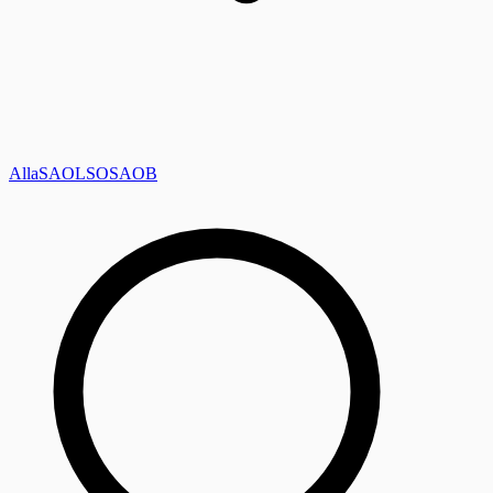
Alla
SAOL
SO
SAOB