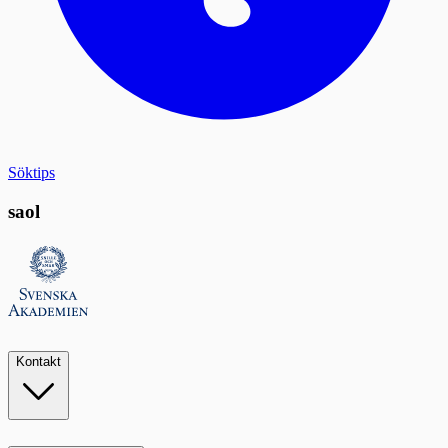
Söktips
saol
Kontakt