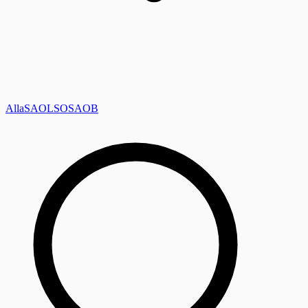
Alla
SAOL
SO
SAOB