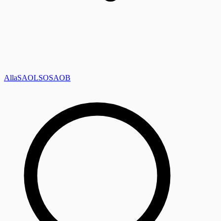
Alla
SAOL
SO
SAOB