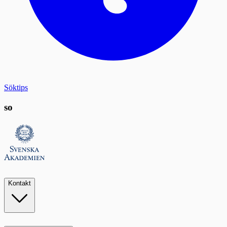
Söktips
so
Kontakt