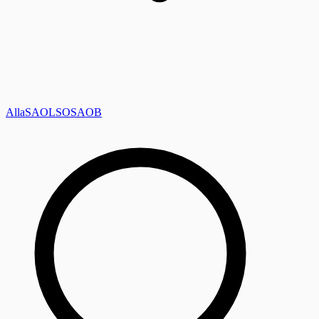
Alla
SAOL
SO
SAOB