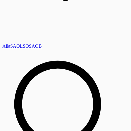
Alla
SAOL
SO
SAOB