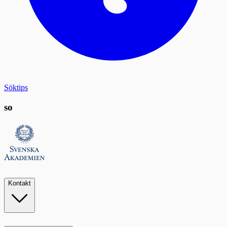
Söktips
so
Kontakt