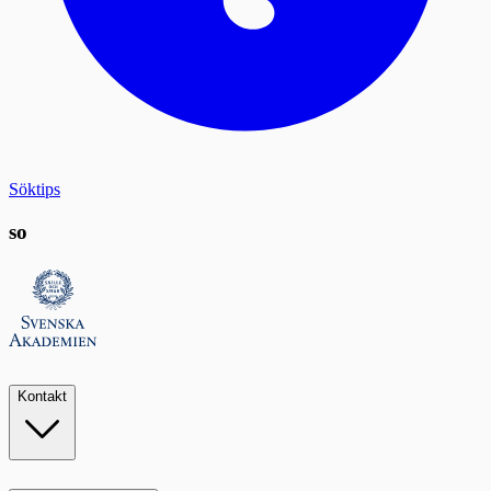
Söktips
so
Kontakt