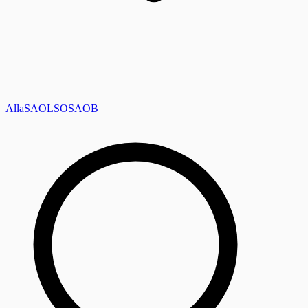
Alla
SAOL
SO
SAOB