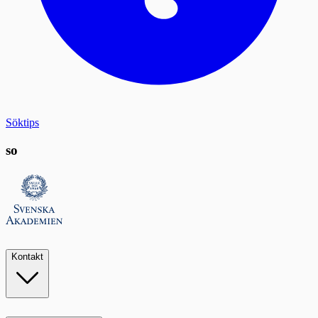
Söktips
so
Kontakt