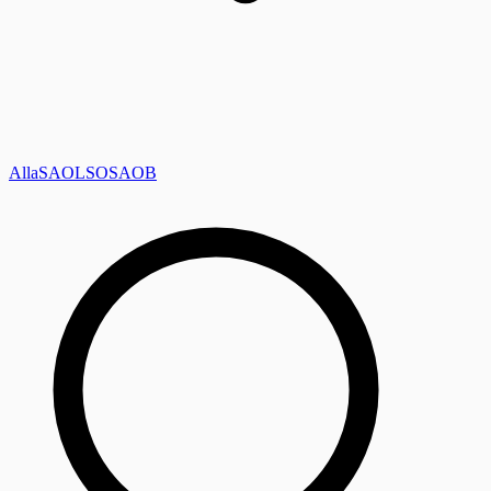
Alla
SAOL
SO
SAOB