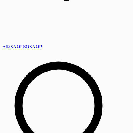
Alla
SAOL
SO
SAOB