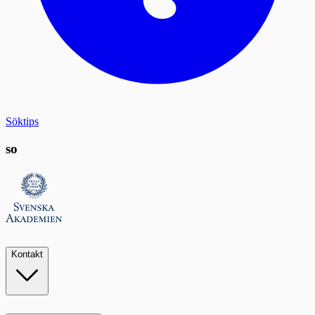
Söktips
so
Kontakt