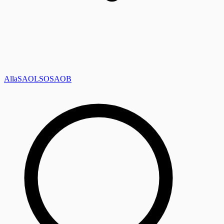
Alla
SAOL
SO
SAOB