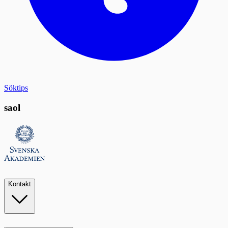
Söktips
saol
Kontakt