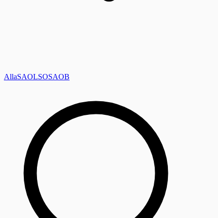
Alla
SAOL
SO
SAOB