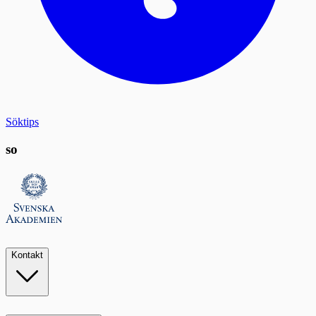
Söktips
so
Kontakt