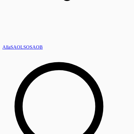
Alla
SAOL
SO
SAOB