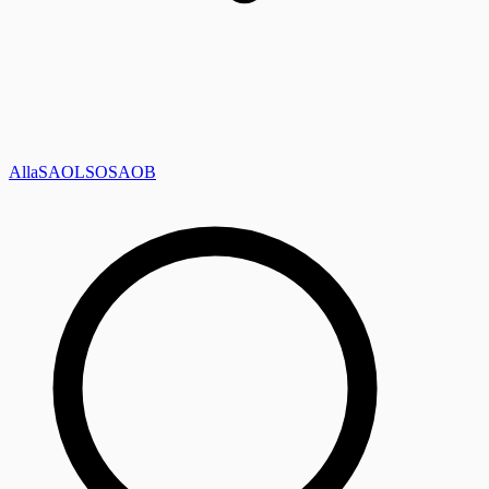
Alla
SAOL
SO
SAOB