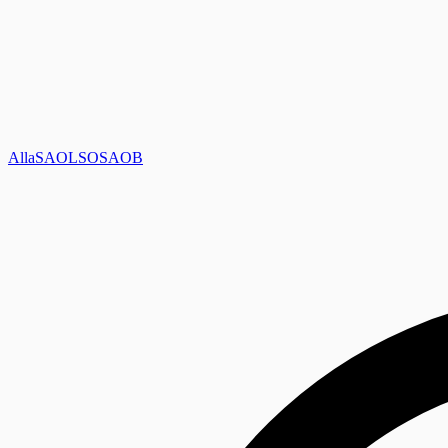
Alla
SAOL
SO
SAOB