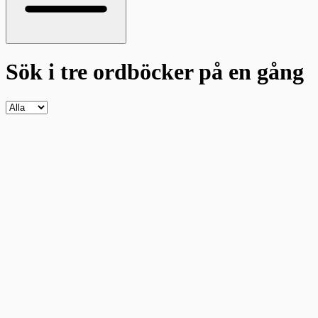
Sök i tre ordböcker
på en gång