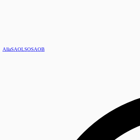
Alla
SAOL
SO
SAOB