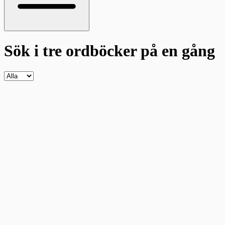
Sök i tre ordböcker
på en gång